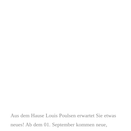
LOUIS POULSEN –
NEUHEITEN
Louis Poulsen Neuheiten - Neue Varianten der
Panthella 250 & 320 erhältlich!
Aus dem Hause Louis Poulsen erwartet Sie etwas
neues! Ab dem 01. September kommen neue,